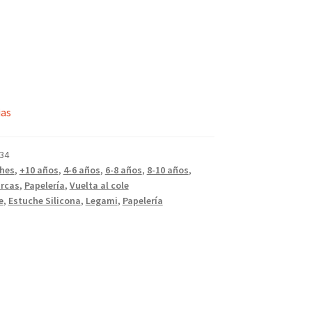
ias
34
hes
,
+10 años
,
4-6 años
,
6-8 años
,
8-10 años
,
rcas
,
Papelería
,
Vuelta al cole
e
,
Estuche Silicona
,
Legami
,
Papelería