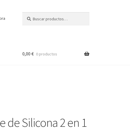
Buscar
Buscar
pra
por:
0,00
€
0 productos
e de Silicona 2 en 1