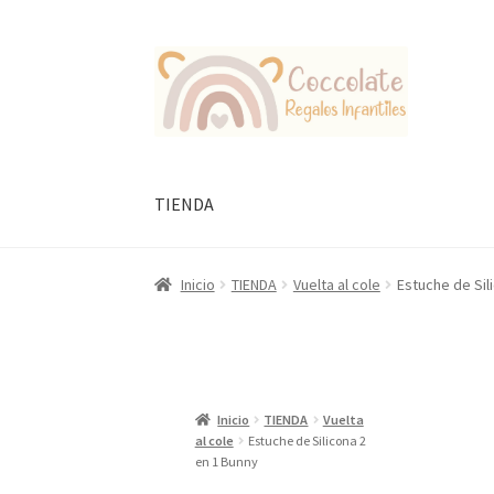
Ir
Ir
a
al
la
contenido
navegación
TIENDA
Inicio
TIENDA
Vuelta al cole
Estuche de Sil
Inicio
TIENDA
Vuelta
al cole
Estuche de Silicona 2
en 1 Bunny