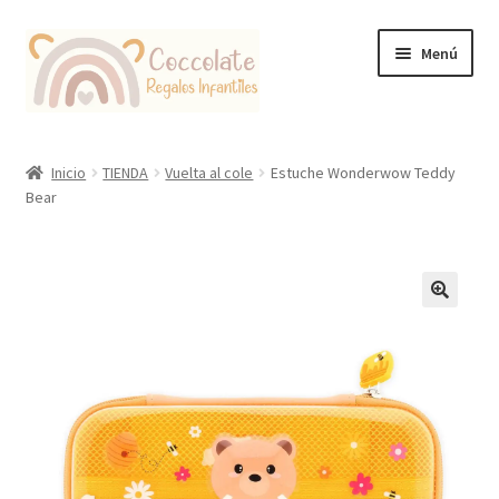
Ir
Ir
Menú
a
al
la
contenido
navegación
Tienda
Inicio
TIENDA
Vuelta al cole
Estuche Wonderwow Teddy
Bear
Coccolate Puericultura y Juguetería Educativa
🔍