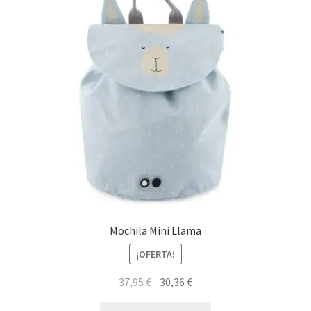
Mochila Mini Llama
¡OFERTA!
El
El
37,95
€
30,36
€
precio
precio