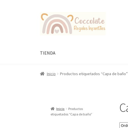
Ir
Ir
a
al
la
contenido
navegación
TIENDA
Inicio
Productos etiquetados “Capa de baño”
C
Inicio
Productos
etiquetados “Capa de baño”