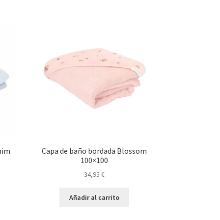
nim
Capa de baño bordada Blossom
100×100
34,95
€
Añadir al carrito