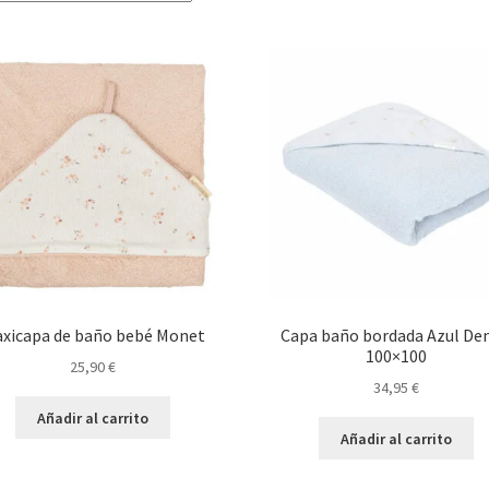
por
los
últimos
xicapa de baño bebé Monet
Capa baño bordada Azul De
100×100
25,90
€
34,95
€
Añadir al carrito
Añadir al carrito