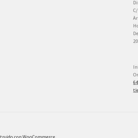
Di
C/
Ar
Ho
De
20
In
Or
6
ti
truido con WooCommerce
.