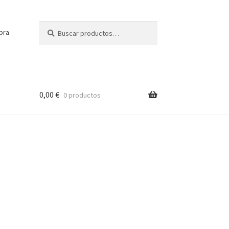
Buscar
Buscar
pra
por:
0,00
€
0 productos