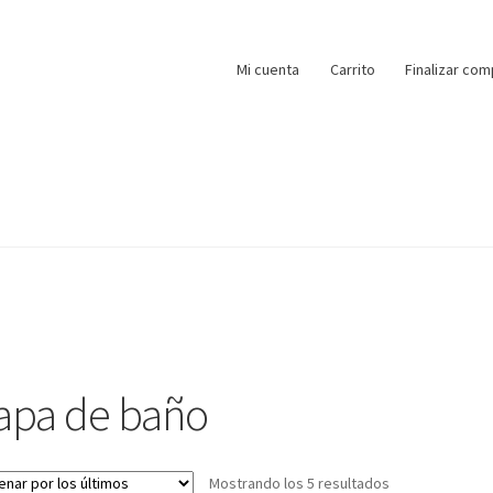
Mi cuenta
Carrito
Finalizar com
apa de baño
Ordenado
Mostrando los 5 resultados