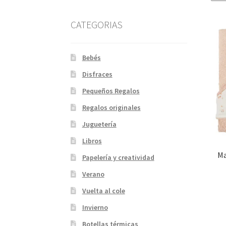
CATEGORIAS
Bebés
Disfraces
Pequeños Regalos
Regalos originales
Juguetería
Libros
Ma
Papelería y creatividad
Verano
Vuelta al cole
Invierno
Botellas térmicas