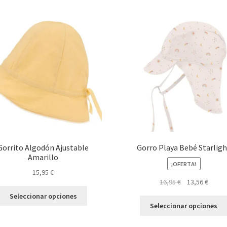
variantes.
Las
opciones
se
pueden
elegir
en
la
página
de
producto
Gorrito Algodón Ajustable
Gorro Playa Bebé Starlig
Amarillo
¡OFERTA!
15,95
€
El
El
16,95
€
13,56
€
Este
precio
preci
Seleccionar opciones
producto
original
actual
Seleccionar opciones
tiene
era:
es:
múltiples
16,95 €.
13,56 