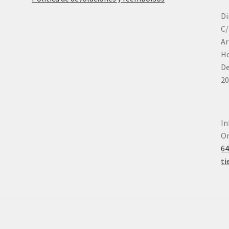
Di
C/
Ar
Ho
De
20
In
Or
6
ti