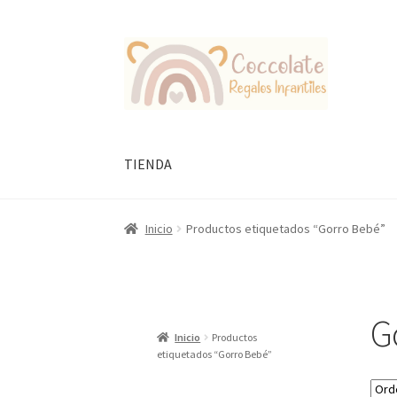
Ir
Ir
a
al
la
contenido
navegación
TIENDA
Inicio
Productos etiquetados “Gorro Bebé”
G
Inicio
Productos
etiquetados “Gorro Bebé”