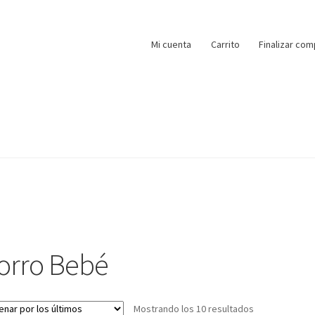
Mi cuenta
Carrito
Finalizar com
orro Bebé
Ordenado
Mostrando los 10 resultados