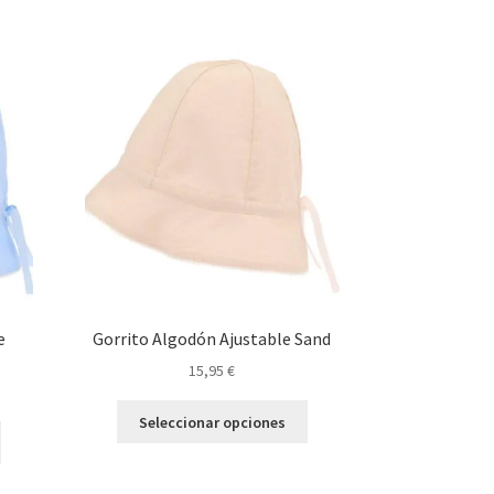
e
Gorrito Algodón Ajustable Sand
15,95
€
Este
Seleccionar opciones
Este
producto
producto
tiene
tiene
múltiples