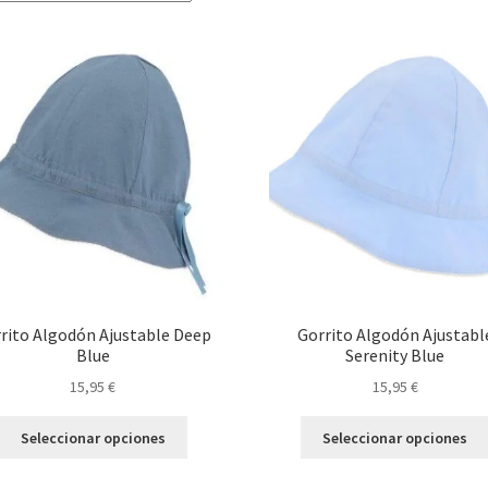
por
los
últimos
rito Algodón Ajustable Deep
Gorrito Algodón Ajustabl
Blue
Serenity Blue
15,95
€
15,95
€
Este
Seleccionar opciones
Seleccionar opciones
producto
tiene