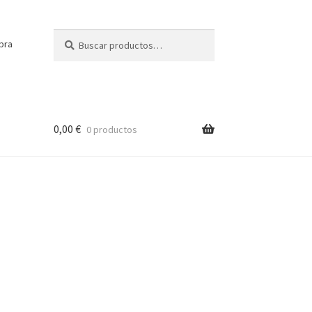
Buscar
Buscar
pra
por:
0,00
€
0 productos