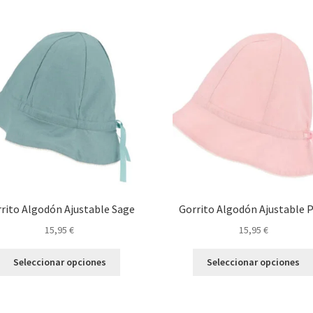
múltiples
variantes.
Las
opciones
se
pueden
elegir
en
la
página
de
producto
rito Algodón Ajustable Sage
Gorrito Algodón Ajustable 
15,95
€
15,95
€
Este
Seleccionar opciones
Seleccionar opciones
producto
tiene
múltiples