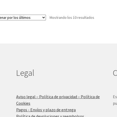
tiene
16,95 €.
13,56 €.
múltiples
variantes.
Ordenado
Mostrando los 10 resultados
Las
por
opciones
los
se
últimos
pueden
elegir
en
la
página
de
producto
Legal
C
Aviso legal – Política de privacidad – Política de
Es
Cookies
pu
Pagos - Envíos y plazo de entrega
Política de devoluciones y reembolsos