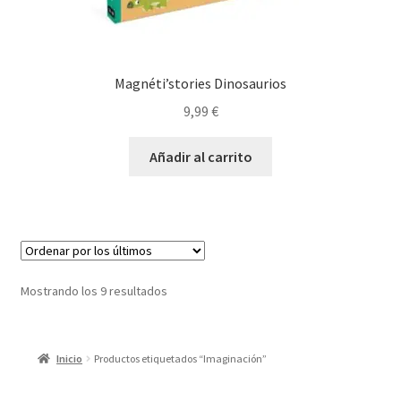
Magnéti’stories Dinosaurios
9,99
€
Añadir al carrito
Ordenado
Mostrando los 9 resultados
por
los
últimos
Inicio
Productos etiquetados “Imaginación”