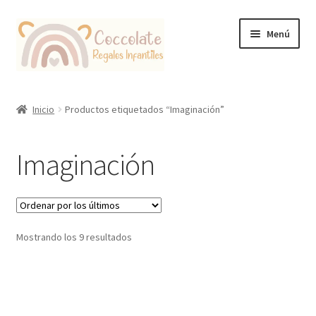
Ir
Ir
Menú
a
al
la
contenido
navegación
Tienda
Inicio
Productos etiquetados “Imaginación”
Coccolate Puericultura y Juguetería Educativa
Imaginación
Ordenado
Mostrando los 9 resultados
por
los
últimos