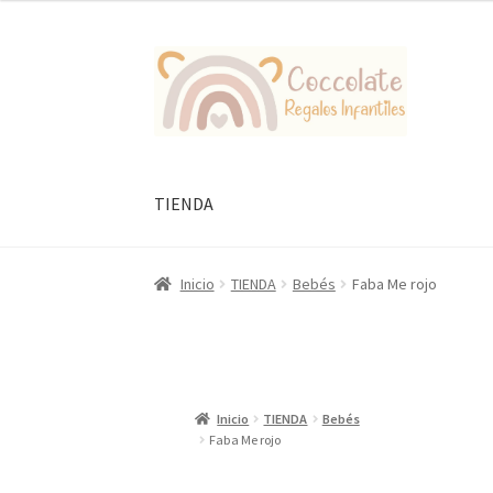
Ir
Ir
a
al
la
contenido
navegación
TIENDA
Inicio
TIENDA
Bebés
Faba Me rojo
Inicio
TIENDA
Bebés
Faba Me rojo