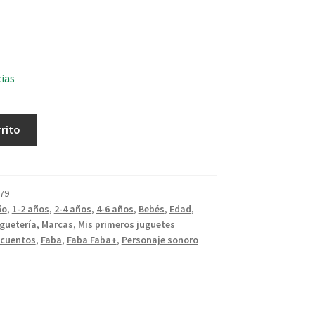
cias
rrito
79
ño
,
1-2 años
,
2-4 años
,
4-6 años
,
Bebés
,
Edad
,
guetería
,
Marcas
,
Mis primeros juguetes
cuentos
,
Faba
,
Faba Faba+
,
Personaje sonoro