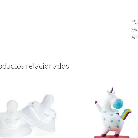
(*)
con
Eu
oductos relacionados