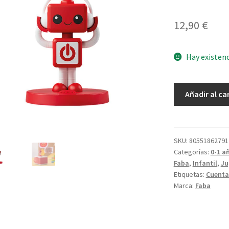
12,90
€
Hay existen
Faba
Añadir al ca
Me
rojo
cantidad
SKU:
80551862791
Categorías:
0-1 a
Faba
,
Infantil
,
Ju
Etiquetas:
Cuenta
Marca:
Faba