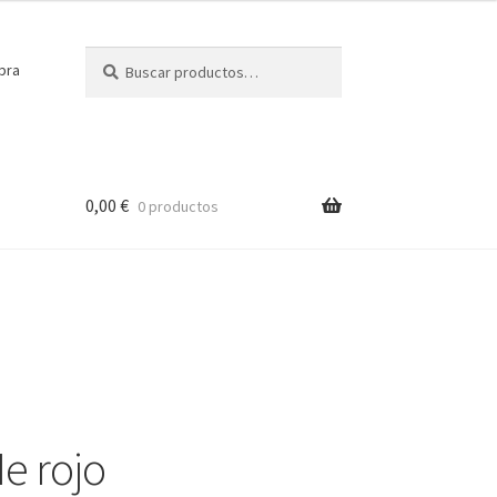
Buscar
Buscar
pra
por:
0,00
€
0 productos
e rojo