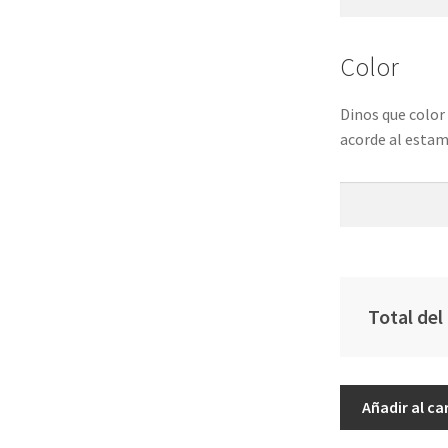
Color
Dinos que color 
acorde al esta
Total del
Fiambrera
Añadir al ca
Acero
Pequeña