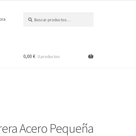
Buscar
Buscar
pra
por:
0,00
€
0 productos
rera Acero Pequeña