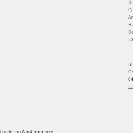
Di
C/
Ar
Ho
De
20
In
Or
6
ti
truido con WooCommerce
.