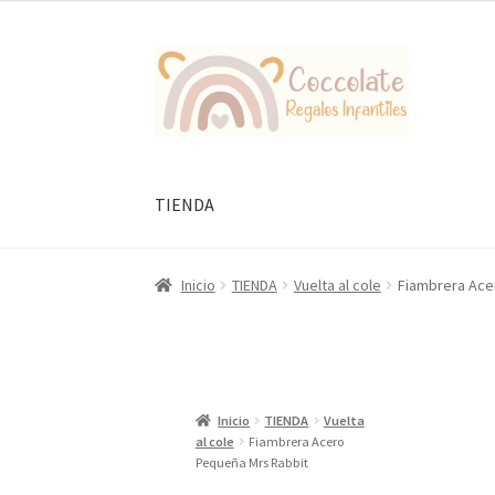
Ir
Ir
a
al
la
contenido
navegación
TIENDA
Inicio
TIENDA
Vuelta al cole
Fiambrera Ace
Inicio
TIENDA
Vuelta
al cole
Fiambrera Acero
Pequeña Mrs Rabbit