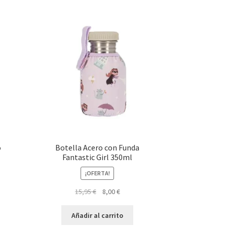
o
Botella Acero con Funda
Fantastic Girl 350ml
¡OFERTA!
El
El
15,95
€
8,00
€
precio
precio
original
actual
Añadir al carrito
era:
es: