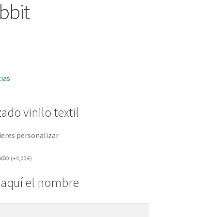
bbit
cias
ado vinilo textil
ieres personalizar
ado
(
+
4,00
€
)
 aquí el nombre