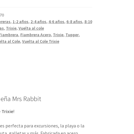
70
reras
,
1-2 años
,
2-4 años
,
4-6 años
,
6-8 años
,
8-10
as
,
Trixie
,
Vuelta al cole
Fiambrera
,
Fiambrera Acero
,
Trixie
,
Tupper
,
lta al Cole
,
Vuelta al Cole Trixie
eña Mrs Rabbit
e
Trixie
!
 es perfecta para excursiones, la playa o la
ruta, galletas y más. Fabricada en acero