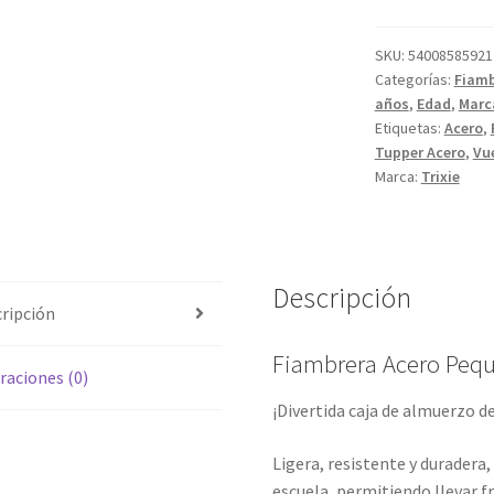
Mrs
Rabbit
SKU:
54008585921
Categorías:
Fiamb
cantidad
años
,
Edad
,
Marc
Etiquetas:
Acero
,
Tupper Acero
,
Vue
Marca:
Trixie
Descripción
ripción
Fiambrera Acero Pequ
raciones (0)
¡Divertida caja de almuerzo d
Ligera, resistente y duradera,
escuela, permitiendo llevar f