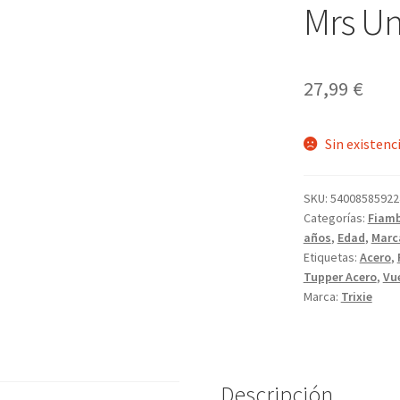
Mrs Un
27,99
€
Sin existenc
SKU:
54008585922
Categorías:
Fiamb
años
,
Edad
,
Marc
Etiquetas:
Acero
,
Tupper Acero
,
Vue
Marca:
Trixie
Descripción