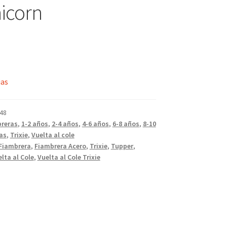
icorn
ias
48
reras
,
1-2 años
,
2-4 años
,
4-6 años
,
6-8 años
,
8-10
as
,
Trixie
,
Vuelta al cole
Fiambrera
,
Fiambrera Acero
,
Trixie
,
Tupper
,
lta al Cole
,
Vuelta al Cole Trixie