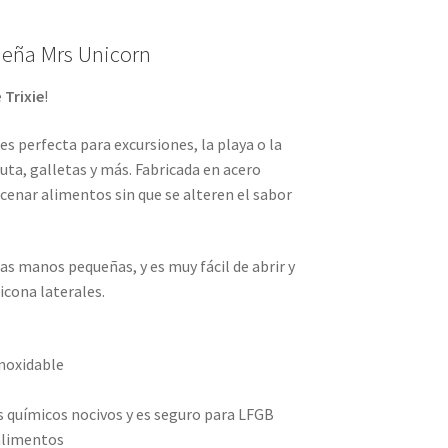
ueña Mrs Unicorn
e
Trixie
!
 es perfecta para excursiones, la playa o la
ruta, galletas y más. Fabricada en acero
acenar alimentos sin que se alteren el sabor
s manos pequeñas, y es muy fácil de abrir y
licona laterales.
inoxidable
 químicos nocivos y es seguro para LFGB
alimentos