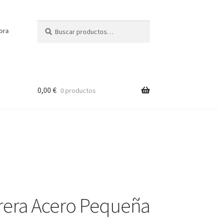
Buscar
Buscar
pra
por:
0,00
€
0 productos
rera Acero Pequeña