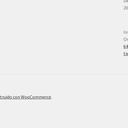
De
20
In
Or
6
ti
truido con WooCommerce
.