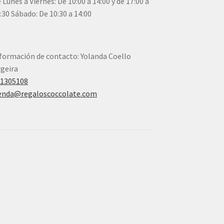
 Lunes a Viernes: De 10:00 a 14:00 y de 17:00 a
:30 Sábado: De 10:30 a 14:00
formación de contacto: Yolanda Coello
geira
41305108
enda@regaloscoccolate.com