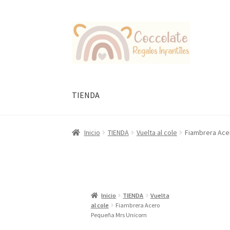
Ir
Ir
a
al
la
contenido
navegación
TIENDA
Inicio
TIENDA
Vuelta al cole
Fiambrera Ace
Inicio
TIENDA
Vuelta
al cole
Fiambrera Acero
Pequeña Mrs Unicorn