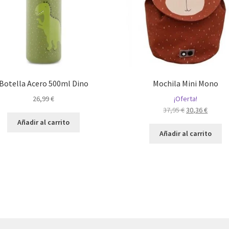
Botella Acero 500ml Dino
Mochila Mini Mono
26,99
€
¡Oferta!
El
El
37,95
€
30,36
€
precio
precio
Añadir al carrito
original
actual
Añadir al carrito
era:
es:
37,95 €.
30,36 €