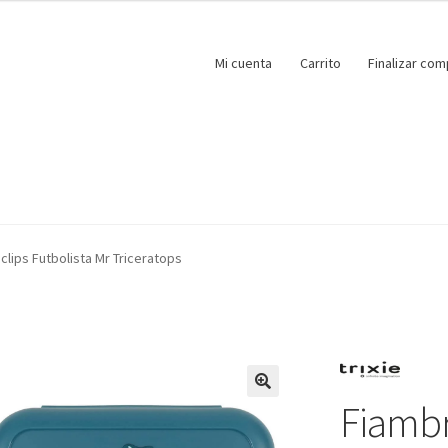
Mi cuenta
Carrito
Finalizar com
clips Futbolista Mr Triceratops
Fiambr
🔍