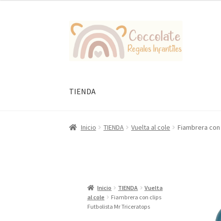
Ir
Ir
a
al
la
contenido
navegación
TIENDA
Inicio
TIENDA
Vuelta al cole
Fiambrera con 
Inicio
TIENDA
Vuelta
al cole
Fiambrera con clips
Futbolista Mr Triceratops