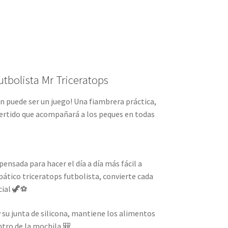
utbolista Mr Triceratops
n puede ser un juego! Una fiambrera práctica,
vertido que acompañará a los peques en todas
pensada para hacer el día a día más fácil a
pático triceratops futbolista, convierte cada
cial 🦖⚽
y su junta de silicona, mantiene los alimentos
ntro de la mochila 🎒