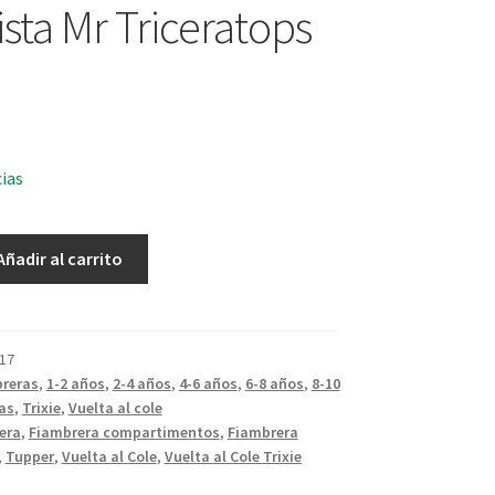
ista Mr Triceratops
cias
Añadir al carrito
17
reras
,
1-2 años
,
2-4 años
,
4-6 años
,
6-8 años
,
8-10
as
,
Trixie
,
Vuelta al cole
era
,
Fiambrera compartimentos
,
Fiambrera
,
Tupper
,
Vuelta al Cole
,
Vuelta al Cole Trixie