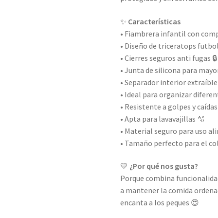
✨
Características
• Fiambrera infantil con co
• Diseño de triceratops futbo
• Cierres seguros anti fugas 🔒
• Junta de silicona para mayo
• Separador interior extraíble
• Ideal para organizar difere
• Resistente a golpes y caídas
• Apta para lavavajillas 🫧
• Material seguro para uso a
• Tamaño perfecto para el col
💛
¿Por qué nos gusta?
Porque combina funcionalidad y
a mantener la comida ordenad
encanta a los peques 😍