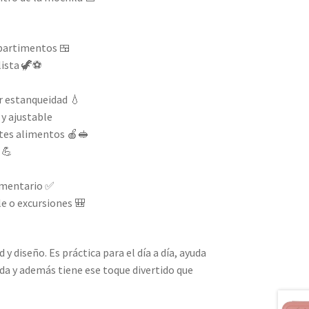
mpartimentos 🍱
lista 🦖⚽
r estanqueidad 💧
 y ajustable
ntes alimentos 🍎🥪
 💪
limentario ✅
e o excursiones 🎒
 diseño. Es práctica para el día a día, ayuda
a y además tiene ese toque divertido que