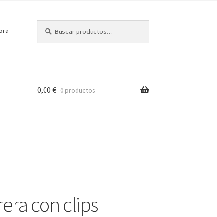
Buscar
Buscar
pra
por:
0,00
€
0 productos
era con clips