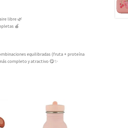
aire libre 🌿
mpletas 🍎
ombinaciones equilibradas (fruta + proteína
 más completo y atractivo 😋✨