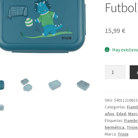
Futbol
15,99
€
Hay existen
Fiambrera
con
clips
Futbolista
Mr
SKU:
54011216615
Categorías:
Fiamb
Triceratops
años
,
Edad
,
Marc
cantidad
Etiquetas:
Fiambr
hermética
,
Trixie
Marca:
Trixie