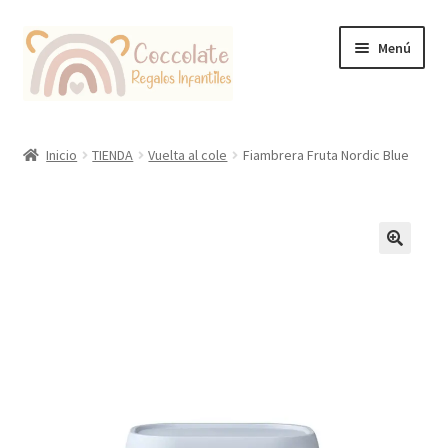
Ir
Ir
Menú
a
al
la
contenido
navegación
Tienda
Inicio
TIENDA
Vuelta al cole
Fiambrera Fruta Nordic Blue
Coccolate Puericultura y Juguetería Educativa
🔍