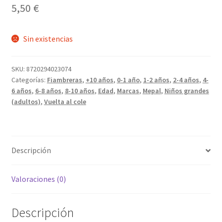
5,50
€
Sin existencias
SKU:
8720294023074
Categorías:
Fiambreras
,
+10 años
,
0-1 año
,
1-2 años
,
2-4 años
,
4-
6 años
,
6-8 años
,
8-10 años
,
Edad
,
Marcas
,
Mepal
,
Niños grandes
(adultos)
,
Vuelta al cole
Descripción
Valoraciones (0)
Descripción