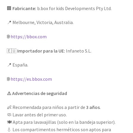
🏢
Fabricante:
b.box for kids Developments Pty Ltd.
📍 Melbourne, Victoria, Australia.
🌐
https://bbox.com
🇪🇺
Importador para la UE:
Infaneto S.L.
📍 España.
🌐
https://es.bbox.com
⚠️ Advertencias de seguridad
👶 Recomendada para niños a partir de
3 años
.
🧼 Lavar antes del primer uso.
🍽️ Apta para lavavajillas (solo en la bandeja superior).
💧 Los compartimentos herméticos son aptos para