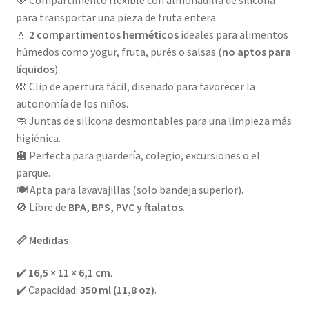
🍓 Compartimento flexible con almohadilla de silicona
para transportar una pieza de fruta entera.
💧
2 compartimentos herméticos
ideales para alimentos
húmedos como yogur, fruta, purés o salsas (
no aptos para
líquidos
).
🤲 Clip de apertura fácil, diseñado para favorecer la
autonomía de los niños.
🧼 Juntas de silicona desmontables para una limpieza más
higiénica.
🏫 Perfecta para guardería, colegio, excursiones o el
parque.
🍽️ Apta para lavavajillas (solo bandeja superior).
🚫 Libre de
BPA, BPS, PVC y ftalatos
.
📏 Medidas
✔️
16,5 × 11 × 6,1 cm
.
✔️ Capacidad:
350 ml (11,8 oz)
.