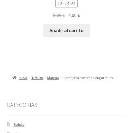
¡OFERTA!
El
El
8,00
€
4,00
€
precio
precio
original
actual
Añadir al carrito
era:
es:
8,00 €.
4,00 €.
Inicio
TIENDA
Marcas
Fiambrera merienda Sugar Plum
CATEGORIAS
Bebés