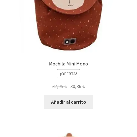
Mochila Mini Mono
¡OFERTA!
El
El
37,95
€
30,36
€
precio
precio
original
actual
Añadir al carrito
era:
es:
37,95 €.
30,36 €.