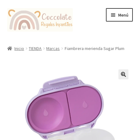
Ir
Ir
Menú
a
al
la
contenido
navegación
Tienda
Inicio
TIENDA
Marcas
Fiambrera merienda Sugar Plum
Coccolate Puericultura y Juguetería Educativa
🔍