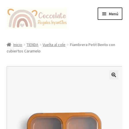
Ir
Ir
Menú
a
al
la
contenido
navegación
Tienda
Inicio
TIENDA
Vuelta al cole
Fiambrera Petit Bento con
cubiertos Caramelo
Coccolate Puericultura y Juguetería Educativa
🔍