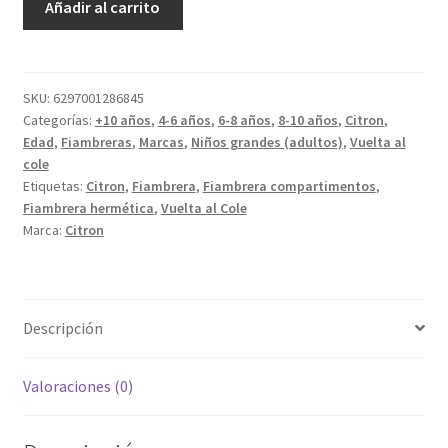
Añadir al carrito
Petit
Bento
con
cubiertos
SKU:
6297001286845
Categorías:
+10 años
,
4-6 años
,
6-8 años
,
8-10 años
,
Citron
,
Caramelo
Edad
,
Fiambreras
,
Marcas
,
Niños grandes (adultos)
,
Vuelta al
cantidad
cole
Etiquetas:
Citron
,
Fiambrera
,
Fiambrera compartimentos
,
Fiambrera hermética
,
Vuelta al Cole
Marca:
Citron
Descripción
Valoraciones (0)