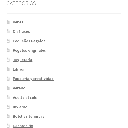
CATEGORIAS
Bebés
Disfraces
Pequeños Regalos
Regalos originales
Juguetería
Libros
Papelería y creatividad
Verano
Vuelta al cole
Invierno
Botellas térmicas
Decoración