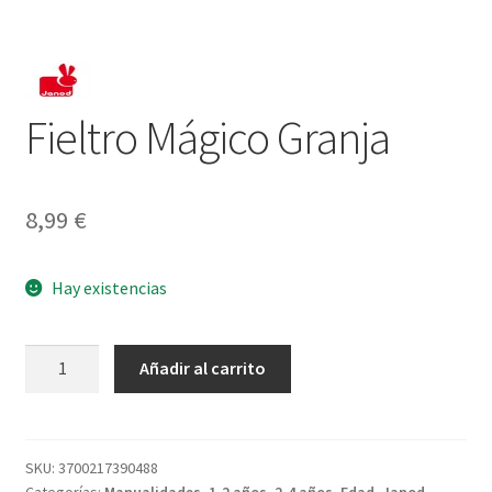
Fieltro Mágico Granja
8,99
€
Hay existencias
Fieltro
Añadir al carrito
Mágico
Granja
cantidad
SKU:
3700217390488