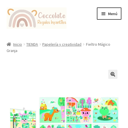
Ir
Ir
Menú
a
al
la
contenido
navegación
Tienda
Inicio
TIENDA
Papelería y creatividad
Fieltro Mágico
Granja
Coccolate Puericultura y Juguetería Educativa
🔍