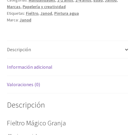
Categorías:
Manualidades
,
1-2 años
,
2-4 años
,
Edad
,
Janod
,
Marcas
,
Papelería y creatividad
Etiquetas:
Fieltro
,
Janod
,
Pintura agua
Marca:
Janod
Descripción
Información adicional
Valoraciones (0)
Descripción
Fieltro Mágico Granja