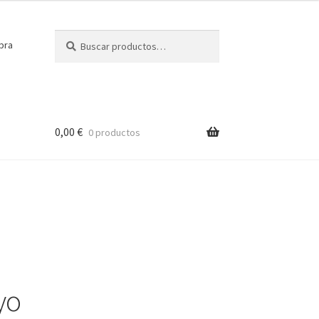
Buscar
Buscar
pra
por:
0,00
€
0 productos
yo