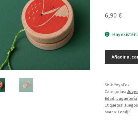
6,90
€
Hay existen
Fox
Añadir al ca
Yoyo
cantidad
SKU:
YoyoFox
Categorías:
Juego
Edad
,
Juguetería
Etiquetas:
Juegos
Marca:
Londji