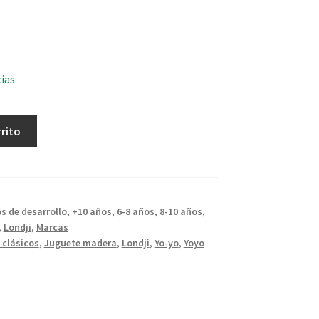
cias
rrito
s de desarrollo
,
+10 años
,
6-8 años
,
8-10 años
,
,
Londji
,
Marcas
 clásicos
,
Juguete madera
,
Londji
,
Yo-yo
,
Yoyo