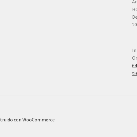
Ar
Ho
De
20
In
Or
6
ti
truido con WooCommerce
.