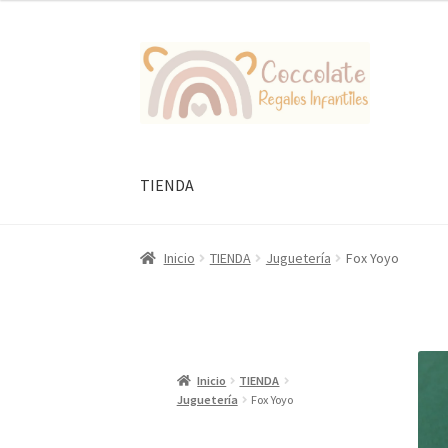
Ir
Ir
a
al
la
contenido
navegación
TIENDA
Inicio
TIENDA
Juguetería
Fox Yoyo
Inicio
TIENDA
Juguetería
Fox Yoyo