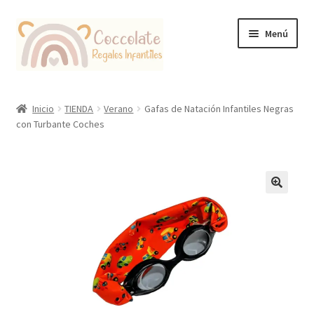
Ir
Ir
Menú
a
al
la
contenido
navegación
Tienda
Inicio
TIENDA
Verano
Gafas de Natación Infantiles Negras
con Turbante Coches
Coccolate Puericultura y Juguetería Educativa
🔍