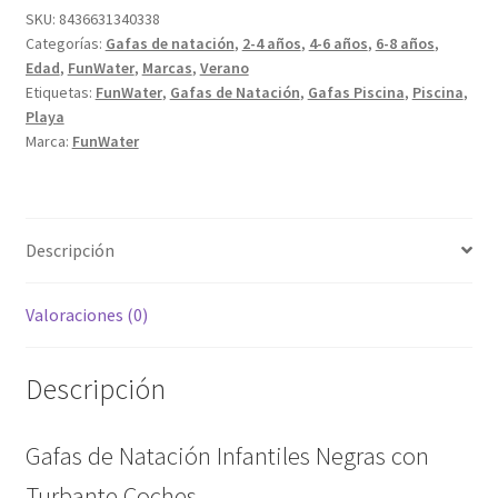
SKU:
8436631340338
Categorías:
Gafas de natación
,
2-4 años
,
4-6 años
,
6-8 años
,
Edad
,
FunWater
,
Marcas
,
Verano
Etiquetas:
FunWater
,
Gafas de Natación
,
Gafas Piscina
,
Piscina
,
Playa
Marca:
FunWater
Descripción
Valoraciones (0)
Descripción
Gafas de Natación Infantiles Negras con
Turbante Coches