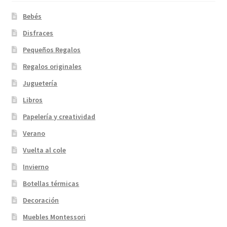
Bebés
Disfraces
Pequeños Regalos
Regalos originales
Juguetería
Libros
Papelería y creatividad
Verano
Vuelta al cole
Invierno
Botellas térmicas
Decoración
Muebles Montessori