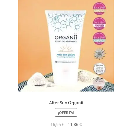
After Sun Organii
¡OFERTA!
El
El
16,95
€
11,86
€
precio
precio