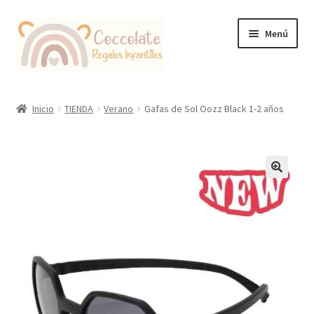
Ir
Ir
Menú
a
al
la
contenido
navegación
Tienda
Inicio
TIENDA
Verano
Gafas de Sol Oozz Black 1-2 años
Coccolate Puericultura y Juguetería Educativa
🔍