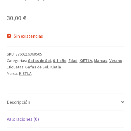
30,00
€
Sin existencias
SKU:
3760216368505
Categorías:
Gafas de Sol
,
0-1 año
,
Edad
,
KiETLA
,
Marcas
,
Verano
Etiquetas:
Gafas de Sol
,
Kietla
Marca:
KiETLA
Descripción
Valoraciones (0)