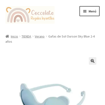
Ir
Ir
Menú
a
al
la
contenido
navegación
Tienda
Inicio
TIENDA
Verano
Gafas de Sol Ourson Sky Blue 2-4
años
Coccolate Puericultura y Juguetería Educativa
🔍