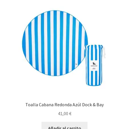
Las
opciones
se
pueden
elegir
en
la
página
de
producto
Toalla Cabana Redonda Azúl Dock & Bay
41,00
€
Añadir al carrito