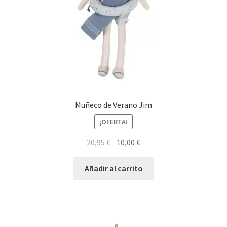
Muñeco de Verano Jim
¡OFERTA!
El
El
20,95
€
10,00
€
precio
precio
original
actual
Añadir al carrito
era:
es:
20,95 €.
10,00 €.