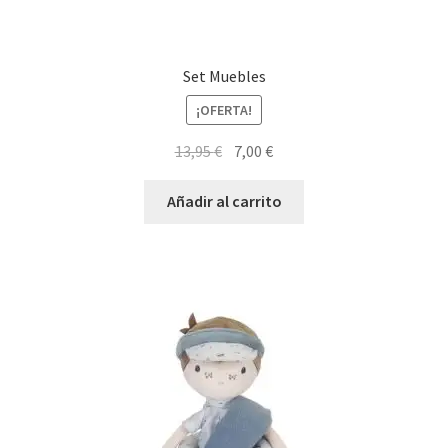
Set Muebles
¡OFERTA!
El
El
13,95
€
7,00
€
precio
precio
original
actual
Añadir al carrito
era:
es:
13,95 €.
7,00 €.