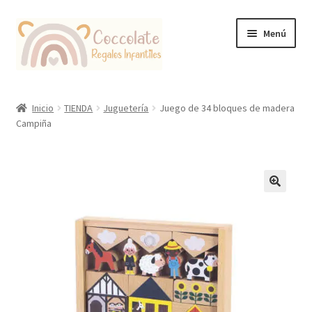
Ir
Ir
Menú
a
al
la
contenido
navegación
Tienda
Inicio
TIENDA
Juguetería
Juego de 34 bloques de madera
Campiña
Coccolate Puericultura y Juguetería Educativa
🔍