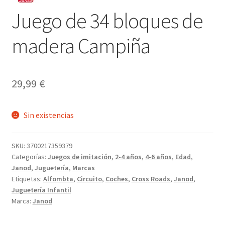
Juego de 34 bloques de
madera Campiña
29,99
€
Sin existencias
SKU:
3700217359379
Categorías:
Juegos de imitación
,
2-4 años
,
4-6 años
,
Edad
,
Janod
,
Juguetería
,
Marcas
Etiquetas:
Alfombta
,
Circuito
,
Coches
,
Cross Roads
,
Janod
,
Juguetería Infantil
Marca:
Janod