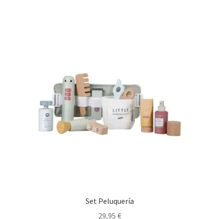
Set Peluquería
29,95
€