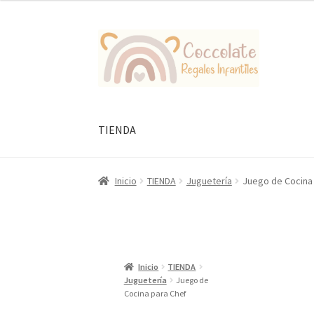
Ir
Ir
a
al
la
contenido
navegación
TIENDA
Inicio
TIENDA
Juguetería
Juego de Cocina
Inicio
TIENDA
Juguetería
Juego de
Cocina para Chef