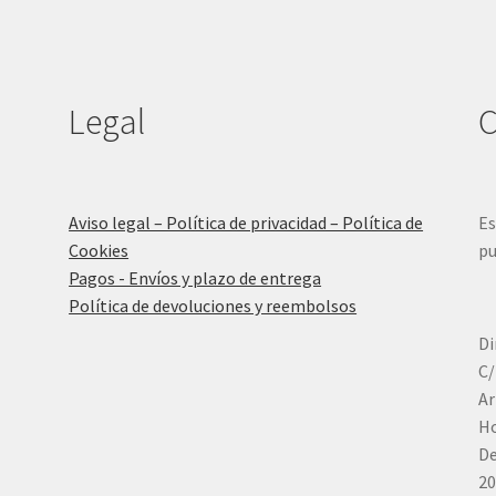
Legal
C
Aviso legal – Política de privacidad – Política de
Es
Cookies
pu
Pagos - Envíos y plazo de entrega
Política de devoluciones y reembolsos
Di
C/
Ar
Ho
De
20