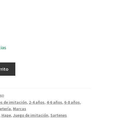
cias
rrito
60
s de imitación
,
2-4 años
,
4-6 años
,
6-8 años
,
etería
,
Marcas
,
Hape
,
Juego de imitación
,
Sartenes