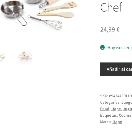
Chef
24,99
€
Hay existen
Juego
Añadir al ca
de
Cocina
para
Chef
SKU:
69434780119
Categorías:
Juego
cantidad
Edad
,
Hape
,
Jugu
Etiquetas:
Cocina
Marca:
Hape