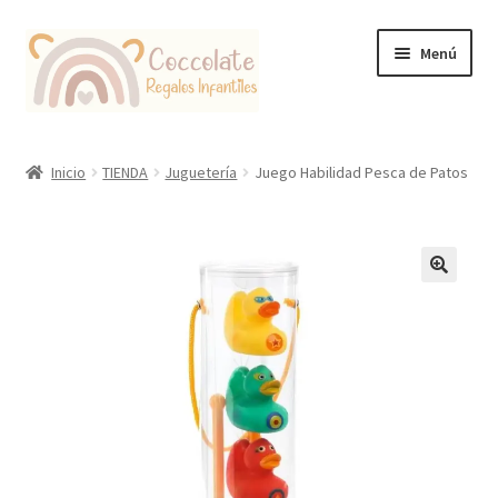
Ir
Ir
Menú
a
al
la
contenido
navegación
Tienda
Inicio
TIENDA
Juguetería
Juego Habilidad Pesca de Patos
Coccolate Puericultura y Juguetería Educativa
🔍