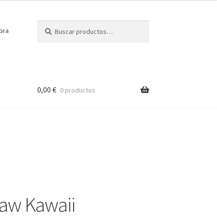
Buscar
Buscar
pra
por:
0,00
€
0 productos
aw Kawaii