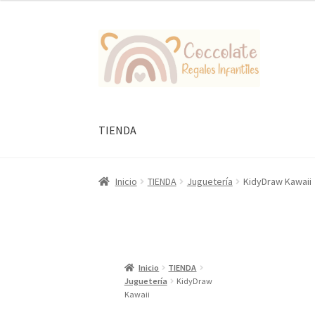
Ir
Ir
a
al
la
contenido
navegación
TIENDA
Inicio
TIENDA
Juguetería
KidyDraw Kawaii
Inicio
TIENDA
Juguetería
KidyDraw
Kawaii