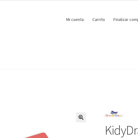
Mi cuenta
Carrito
Finalizar com
KidyDr
🔍