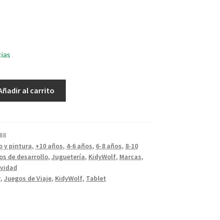
cias
Añadir al carrito
88
o y pintura
,
+10 años
,
4-6 años
,
6-8 años
,
8-10
os de desarrollo
,
Juguetería
,
KidyWolf
,
Marcas
,
ividad
r
,
Juegos de Viaje
,
KidyWolf
,
Tablet