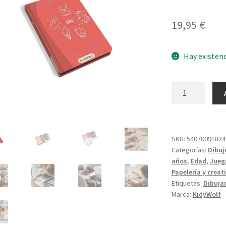
19,95
€
Hay existen
KidyDraw
Kawaii
cantidad
SKU:
54070091824
Categorías:
Dibuj
años
,
Edad
,
Jueg
Papelería y creat
Etiquetas:
Dibuja
Marca:
KidyWolf