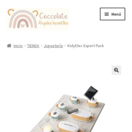
Ir
Ir
Menú
a
al
la
contenido
navegación
Tienda
Inicio
TIENDA
Juguetería
KidyElec Expert Pack
Coccolate Puericultura y Juguetería Educativa
🔍