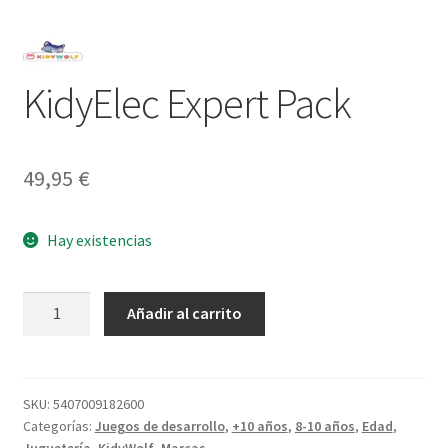
KidyElec Expert Pack
49,95
€
Hay existencias
KidyElec
Añadir al carrito
Expert
Pack
cantidad
SKU:
5407009182600
Categorías:
Juegos de desarrollo
,
+10 años
,
8-10 años
,
Edad
,