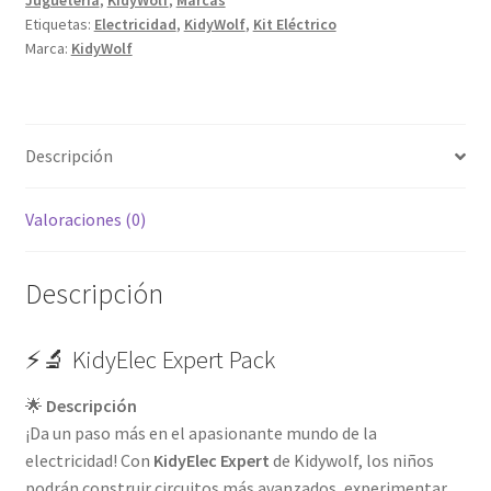
Juguetería
,
KidyWolf
,
Marcas
Etiquetas:
Electricidad
,
KidyWolf
,
Kit Eléctrico
Marca:
KidyWolf
Descripción
Valoraciones (0)
Descripción
⚡🔬 KidyElec Expert Pack
🌟
Descripción
¡Da un paso más en el apasionante mundo de la
electricidad! Con
KidyElec Expert
de Kidywolf, los niños
podrán construir circuitos más avanzados, experimentar