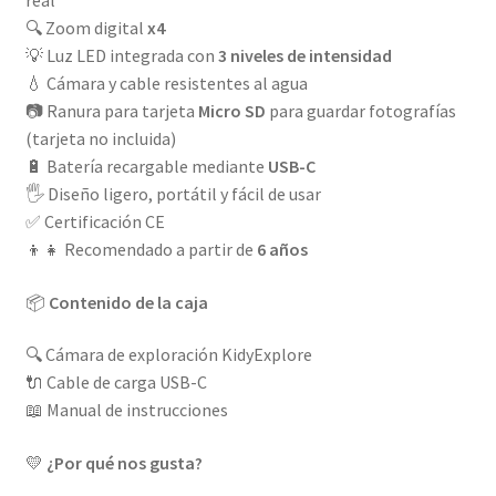
real
🔍 Zoom digital
x4
💡 Luz LED integrada con
3 niveles de intensidad
💧 Cámara y cable resistentes al agua
📷 Ranura para tarjeta
Micro SD
para guardar fotografías
(tarjeta no incluida)
🔋 Batería recargable mediante
USB-C
🖐️ Diseño ligero, portátil y fácil de usar
✅ Certificación CE
👦👧 Recomendado a partir de
6 años
📦
Contenido de la caja
🔍 Cámara de exploración KidyExplore
🔌 Cable de carga USB-C
📖 Manual de instrucciones
💛
¿Por qué nos gusta?