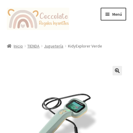
Ir
Ir
Menú
a
al
la
contenido
navegación
Tienda
Inicio
TIENDA
Juguetería
KidyExplorer Verde
Coccolate Puericultura y Juguetería Educativa
🔍