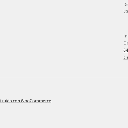
De
20
In
Or
6
ti
truido con WooCommerce
.