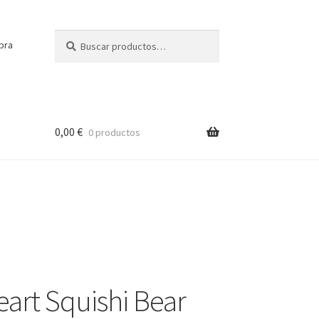
Buscar
Buscar
pra
por:
0,00
€
0 productos
eart Squishi Bear