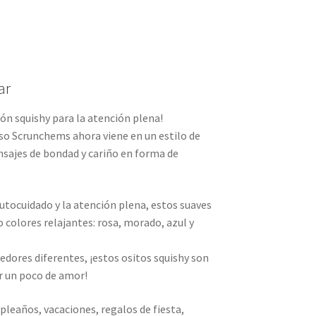
ar
ión squishy para la atención plena!
so Scrunchems ahora viene en un estilo de
nsajes de bondad y cariño en forma de
utocuidado y la atención plena, estos suaves
o colores relajantes: rosa, morado, azul y
ores diferentes, ¡estos ositos squishy son
r un poco de amor!
leaños, vacaciones, regalos de fiesta,