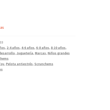
ias
33
ños
,
2-4 años
,
4-6 años
,
6-8 años
,
8-10 años
,
desarrollo
,
Juguetería
,
Marcas
,
Niños grandes
chems
Toy
,
Pelota antiestrés
,
Scrunchems
ms