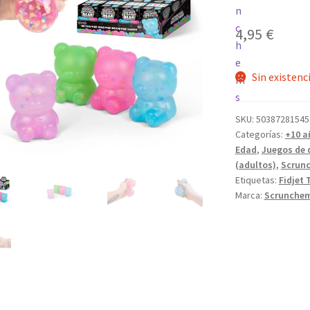
4,95
€
Sin existenc
SKU:
50387281545
Categorías:
+10 a
Edad
,
Juegos de 
(adultos)
,
Scrun
Etiquetas:
Fidjet 
Marca:
Scrunche