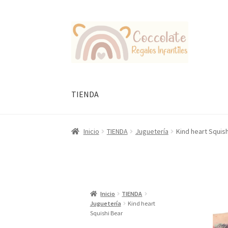
Ir
Ir
a
al
la
contenido
navegación
TIENDA
Inicio
TIENDA
Juguetería
Kind heart Squish
Inicio
TIENDA
Juguetería
Kind heart
Squishi Bear