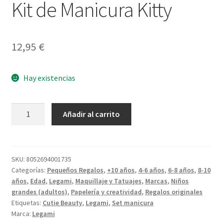
Kit de Manicura Kitty
12,95
€
Hay existencias
Kit
Añadir al carrito
de
Manicura
Kitty
cantidad
SKU:
8052694001735
Categorías:
Pequeños Regalos
,
+10 años
,
4-6 años
,
6-8 años
,
8-10
años
,
Edad
,
Legami
,
Maquillaje y Tatuajes
,
Marcas
,
Niños
grandes (adultos)
,
Papelería y creatividad
,
Regalos originales
Etiquetas:
Cutie Beauty
,
Legami
,
Set manicura
Marca:
Legami