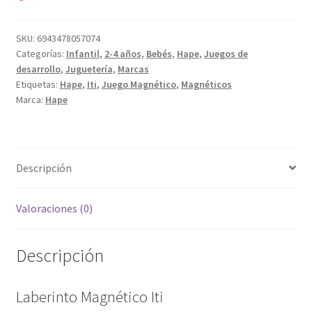
SKU:
6943478057074
Categorías:
Infantil
,
2-4 años
,
Bebés
,
Hape
,
Juegos de
desarrollo
,
Juguetería
,
Marcas
Etiquetas:
Hape
,
Iti
,
Juego Magnético
,
Magnéticos
Marca:
Hape
Descripción
Valoraciones (0)
Descripción
Laberinto Magnético Iti