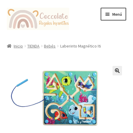
Ir
Ir
Menú
a
al
la
contenido
navegación
Tienda
Inicio
TIENDA
Bebés
Laberinto Magnético Iti
Coccolate Puericultura y Juguetería Educativa
🔍