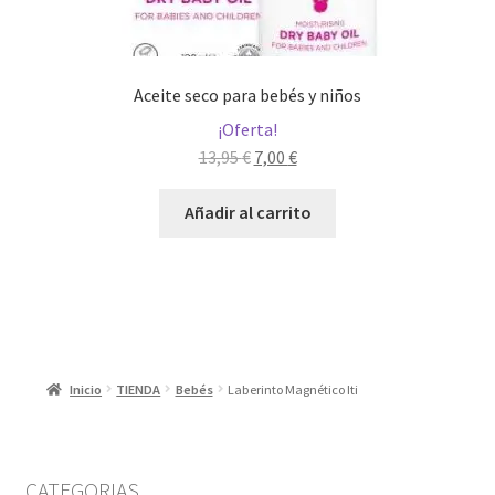
Aceite seco para bebés y niños
¡Oferta!
El
El
13,95
€
7,00
€
precio
precio
original
actual
Añadir al carrito
era:
es:
13,95 €.
7,00 €.
Inicio
TIENDA
Bebés
Laberinto Magnético Iti
CATEGORIAS