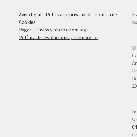
Aviso legal – Política de privacidad – Política de
Es
Cookies
pu
Pagos - Envíos y plazo de entrega
Política de devoluciones y reembolsos
Di
C/
Ar
Ho
De
20
In
Or
6
ti