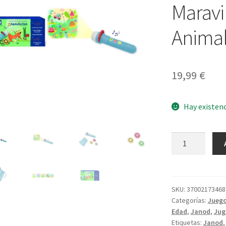
Maravil
Anima
19,99
€
Hay existen
Lámpara
de
Sonido
Maravillosa
Historias
SKU:
37002173468
Categorías:
Juego
Animales
Edad
,
Janod
,
Jug
cantidad
Etiquetas:
Janod