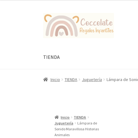
Ir
Ir
a
al
la
contenido
navegación
TIENDA
Inicio
TIENDA
Juguetería
Lámpara de Sonid
Inicio
TIENDA
Juguetería
Lámpara de
Sonido Maravillosa Historias
Animales