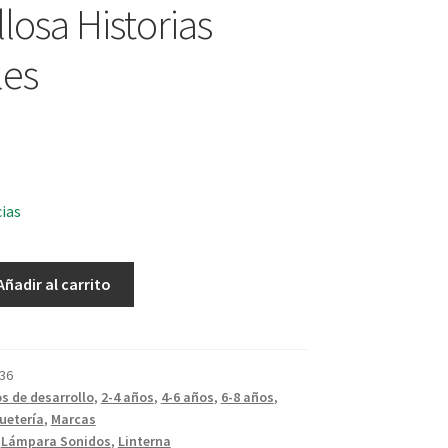
losa Historias
les
cias
Añadir al carrito
36
s de desarrollo
,
2-4 años
,
4-6 años
,
6-8 años
,
uetería
,
Marcas
,
Lámpara Sonidos
,
Linterna