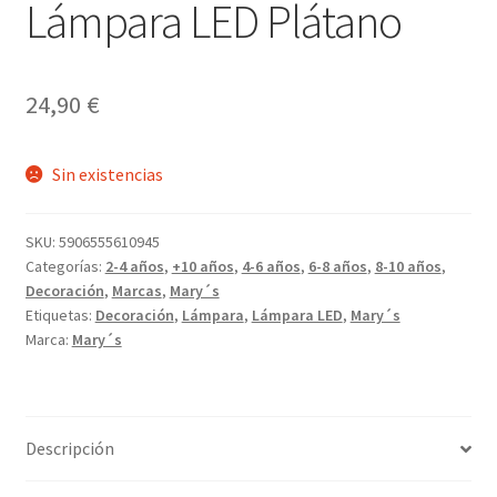
Lámpara LED Plátano
24,90
€
Sin existencias
SKU:
5906555610945
Categorías:
2-4 años
,
+10 años
,
4-6 años
,
6-8 años
,
8-10 años
,
Decoración
,
Marcas
,
Mary´s
Etiquetas:
Decoración
,
Lámpara
,
Lámpara LED
,
Mary´s
Marca:
Mary´s
Descripción