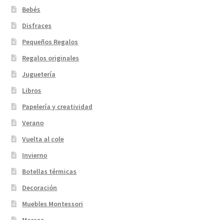
Bebés
Disfraces
Pequeños Regalos
Regalos originales
Juguetería
Libros
Papelería y creatividad
Verano
Vuelta al cole
Invierno
Botellas térmicas
Decoración
Muebles Montessori
Marcas