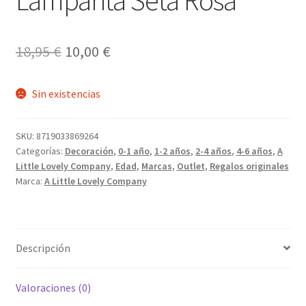
El
El
18,95
€
10,00
€
precio
precio
Sin existencias
original
actual
era:
es:
SKU:
8719033869264
18,95 €.
10,00 €.
Categorías:
Decoración
,
0-1 año
,
1-2 años
,
2-4 años
,
4-6 años
,
A
Little Lovely Company
,
Edad
,
Marcas
,
Outlet
,
Regalos originales
Marca:
A Little Lovely Company
Descripción
Valoraciones (0)