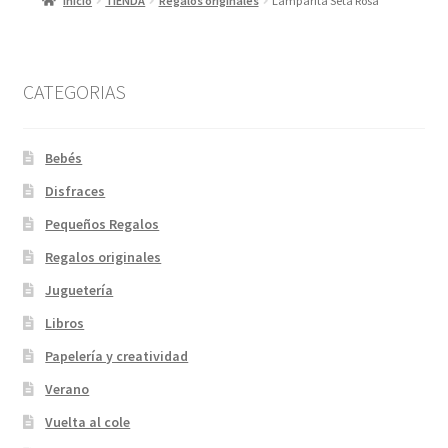
Inicio
TIENDA
Regalos originales
Lamparita Seta Rosa
CATEGORIAS
Bebés
Disfraces
Pequeños Regalos
Regalos originales
Juguetería
Libros
Papelería y creatividad
Verano
Vuelta al cole