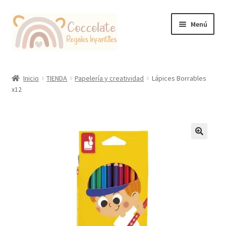
Ir
Ir
Menú
a
al
la
contenido
navegación
Tienda
Inicio
TIENDA
Papelería y creatividad
Lápices Borrables
x12
Coccolate Puericultura y Juguetería Educativa
🔍