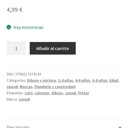
4,99
€
Hay existencias
Lápices
Añadir al carrito
Borrables
x12
cantidad
SKU:
3700217374143
Categorías:
Dibujo y pintura
,
2-4 años
,
4-6 años
,
6-8 años
,
Edad
,
Janod
,
Marcas
,
Papelería y creatividad
Etiquetas:
Colo
,
colorear
,
dibujo
,
Janod
,
Pintar
Marca:
Janod
Descripción