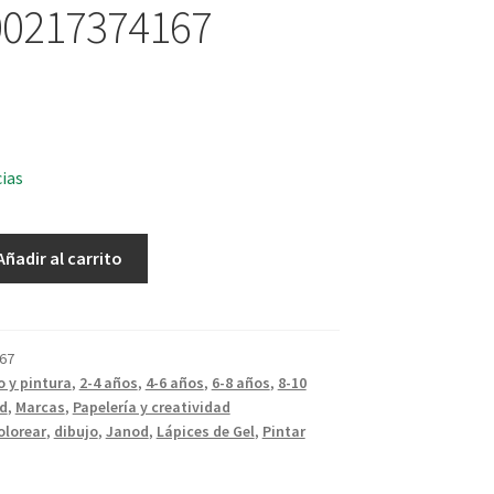
00217374167
cias
Añadir al carrito
167
67
o y pintura
,
2-4 años
,
4-6 años
,
6-8 años
,
8-10
d
,
Marcas
,
Papelería y creatividad
olorear
,
dibujo
,
Janod
,
Lápices de Gel
,
Pintar