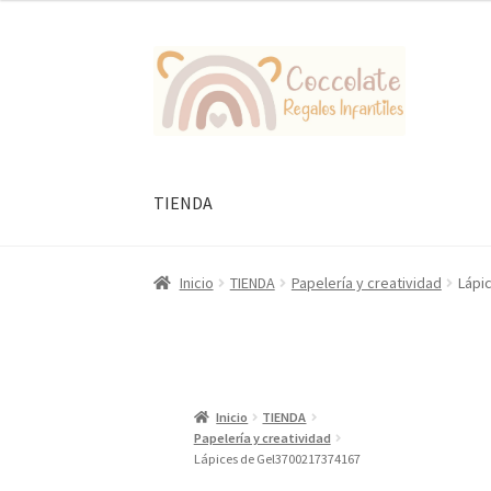
Ir
Ir
a
al
la
contenido
navegación
TIENDA
Inicio
TIENDA
Papelería y creatividad
Lápi
Inicio
TIENDA
Papelería y creatividad
Lápices de Gel3700217374167