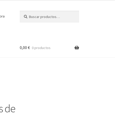
Buscar
Buscar
pra
por:
0,00
€
0 productos
s de