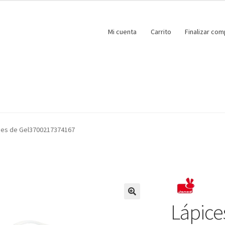
Mi cuenta
Carrito
Finalizar com
ces de Gel3700217374167
Lápice
🔍