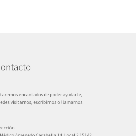
ontacto
taremos encantados de poder ayudarte,
edes visitarnos, escribirnos o llamarnos.
rección:
Médico Amenedo Casabella 14, Local 3 15142