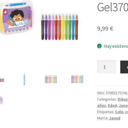
Gel37
9,99
€
Hay existen
Lápices
de
Gel3700217374
cantidad
SKU:
37002173741
Categorías:
Dibuj
años
,
Edad
,
Jano
Etiquetas:
Colo
,
c
Marca:
Janod