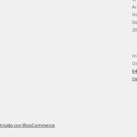
Ar
Ho
De
20
In
Or
6
ti
truido con WooCommerce
.