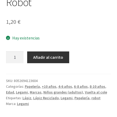
Robot
1,20
€
Hay existencias
Lápiz
Añadir al carrito
de
papel
reciclado
Robot
SKU:
8052694123604
Categorías:
Papelería
,
+10 años
,
4-6 años
,
6-8 años
,
8-10 años
,
cantidad
Edad
,
Legami
,
Marcas
,
Niños grandes (adultos)
,
Vuelta al cole
Etiquetas:
Lápiz
,
Lápiz Reciclado
,
Legami
,
Papelería
,
robot
Marca:
Legami