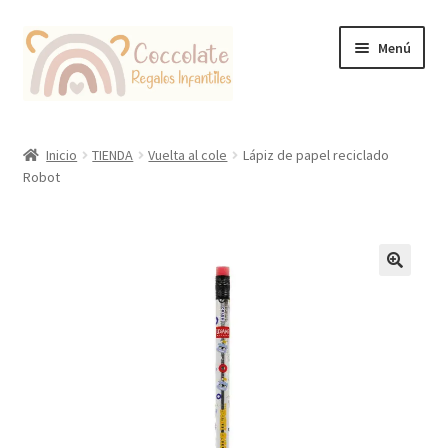
Ir
Ir
Menú
a
al
la
contenido
navegación
Tienda
Inicio
TIENDA
Vuelta al cole
Lápiz de papel reciclado
Robot
Coccolate Puericultura y Juguetería Educativa
🔍