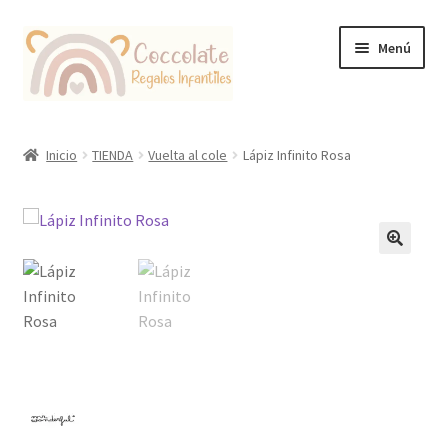
Ir
Ir
Menú
a
al
la
contenido
navegación
Tienda
Inicio
TIENDA
Vuelta al cole
Lápiz Infinito Rosa
Coccolate Puericultura y Juguetería Educativa
🔍