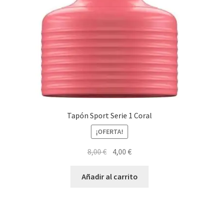
Tapón Sport Serie 1 Coral
¡OFERTA!
El
El
8,00
€
4,00
€
precio
precio
original
actual
Añadir al carrito
era:
es:
8,00 €.
4,00 €.