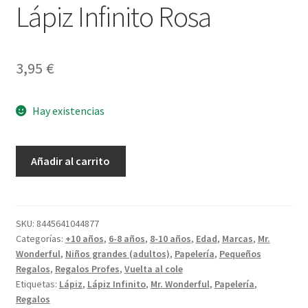
Lápiz Infinito Rosa
3,95
€
Hay existencias
Lápiz
Añadir al carrito
Infinito
Rosa
cantidad
SKU:
8445641044877
Categorías:
+10 años
,
6-8 años
,
8-10 años
,
Edad
,
Marcas
,
Mr.
Wonderful
,
Niños grandes (adultos)
,
Papelería
,
Pequeños
Regalos
,
Regalos Profes
,
Vuelta al cole
Etiquetas:
Lápiz
,
Lápiz Infinito
,
Mr. Wonderful
,
Papelería
,
Regalos