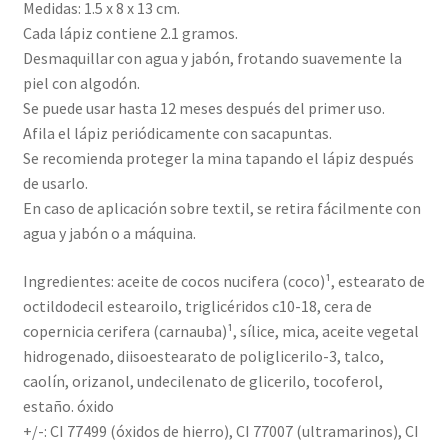
Medidas: 1.5 x 8 x 13 cm.
Cada lápiz contiene 2.1 gramos.
Desmaquillar con agua y jabón, frotando suavemente la
piel con algodón.
Se puede usar hasta 12 meses después del primer uso.
Afila el lápiz periódicamente con sacapuntas.
Se recomienda proteger la mina tapando el lápiz después
de usarlo.
En caso de aplicación sobre textil, se retira fácilmente con
agua y jabón o a máquina.
Ingredientes: aceite de cocos nucifera (coco)¹, estearato de
octildodecil estearoilo, triglicéridos c10-18, cera de
copernicia cerifera (carnauba)¹, sílice, mica, aceite vegetal
hidrogenado, diisoestearato de poliglicerilo-3, talco,
caolín, orizanol, undecilenato de glicerilo, tocoferol,
estaño. óxido
+/-: CI 77499 (óxidos de hierro), CI 77007 (ultramarinos), CI