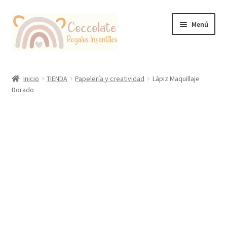
Ir
Ir
Menú
a
al
la
contenido
navegación
Tienda
Inicio
TIENDA
Papelería y creatividad
Lápiz Maquillaje
Dorado
Coccolate Puericultura y Juguetería Educativa