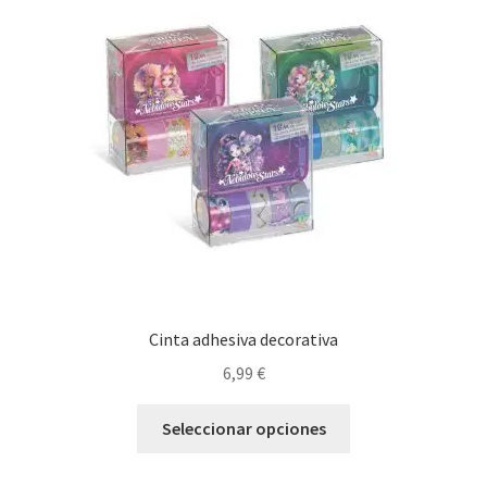
Cinta adhesiva decorativa
6,99
€
Este
Seleccionar opciones
producto
tiene