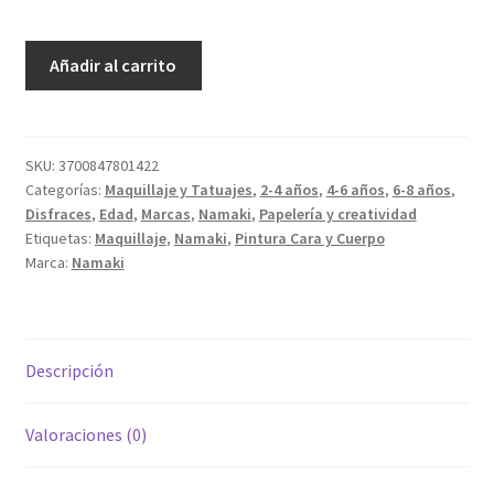
Lápiz
Añadir al carrito
Maquillaje
Dorado
cantidad
SKU:
3700847801422
Categorías:
Maquillaje y Tatuajes
,
2-4 años
,
4-6 años
,
6-8 años
,
Disfraces
,
Edad
,
Marcas
,
Namaki
,
Papelería y creatividad
Etiquetas:
Maquillaje
,
Namaki
,
Pintura Cara y Cuerpo
Marca:
Namaki
Descripción
Valoraciones (0)