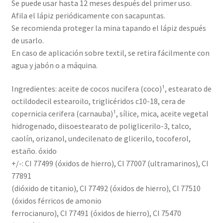
Se puede usar hasta 12 meses después del primer uso.
Afila el lápiz periódicamente con sacapuntas.
Se recomienda proteger la mina tapando el lápiz después
de usarlo.
En caso de aplicación sobre textil, se retira fácilmente con
agua y jabón o a máquina.
Ingredientes: aceite de cocos nucifera (coco)¹, estearato de
octildodecil estearoilo, triglicéridos c10-18, cera de
copernicia cerifera (carnauba)¹, sílice, mica, aceite vegetal
hidrogenado, diisoestearato de poliglicerilo-3, talco,
caolín, orizanol, undecilenato de glicerilo, tocoferol,
estaño. óxido
+/-: CI 77499 (óxidos de hierro), CI 77007 (ultramarinos), CI
77891
(dióxido de titanio), CI 77492 (óxidos de hierro), CI 77510
(óxidos férricos de amonio
ferrocianuro), CI 77491 (óxidos de hierro), CI 75470