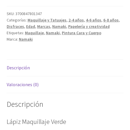
SKU:
3700847801347
Categorías:
Maquillaje y Tatuajes
,
2-4 años
,
4-6 años
,
6-8 años
,
Disfraces
,
Edad
,
Marcas
,
Namaki
,
Papelería y creatividad
Etiquetas:
Maquillaje
,
Namaki
,
Pintura Cara y Cuerpo
Marca:
Namaki
Descripción
Valoraciones (0)
Descripción
Lápiz Maquillaje Verde