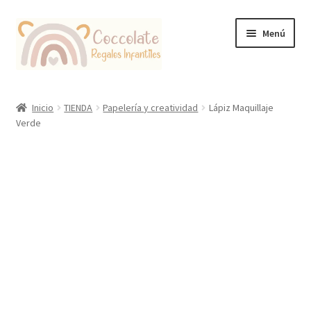
Ir
Ir
Menú
a
al
la
contenido
navegación
Tienda
Inicio
TIENDA
Papelería y creatividad
Lápiz Maquillaje
Verde
Coccolate Puericultura y Juguetería Educativa