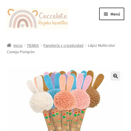
Ir
Ir
Menú
a
al
la
contenido
navegación
Tienda
Inicio
TIENDA
Papelería y creatividad
Lápiz Multicolor
Conejo Pompón
Coccolate Puericultura y Juguetería Educativa
🔍