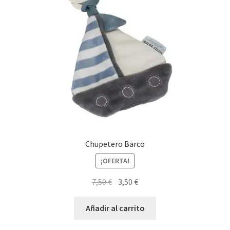
Chupetero Barco
¡OFERTA!
El
El
7,50
€
3,50
€
precio
precio
original
actual
Añadir al carrito
era:
es: