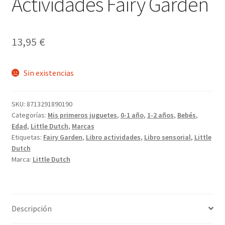
Actividades Fairy Garden
13,95
€
Sin existencias
SKU:
8713291890190
Categorías:
Mis primeros juguetes
,
0-1 año
,
1-2 años
,
Bebés
,
Edad
,
Little Dutch
,
Marcas
Etiquetas:
Fairy Garden
,
Libro actividades
,
Libro sensorial
,
Little
Dutch
Marca:
Little Dutch
Descripción