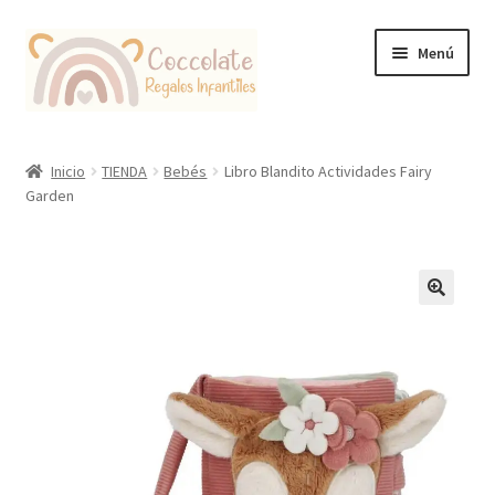
Ir
Ir
Menú
a
al
la
contenido
navegación
Tienda
Inicio
TIENDA
Bebés
Libro Blandito Actividades Fairy
Garden
Coccolate Puericultura y Juguetería Educativa
🔍