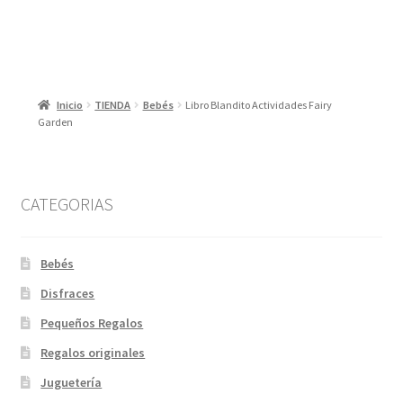
7,50 €.
3,50 €.
Inicio
TIENDA
Bebés
Libro Blandito Actividades Fairy
Garden
CATEGORIAS
Bebés
Disfraces
Pequeños Regalos
Regalos originales
Juguetería