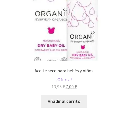
Aceite seco para bebés y niños
¡Oferta!
El
El
13,95
€
7,00
€
precio
precio
original
actual
Añadir al carrito
era:
es:
13,95 €.
7,00 €.