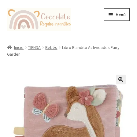
Ir
Ir
Menú
a
al
la
contenido
navegación
Tienda
Inicio
TIENDA
Bebés
Libro Blandito Actividades Fairy
Garden
Coccolate Puericultura y Juguetería Educativa
🔍