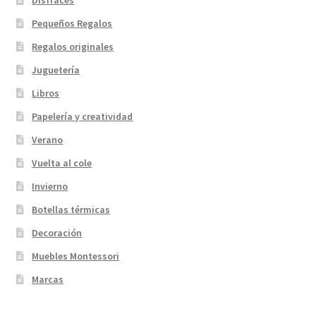
Disfraces
Pequeños Regalos
Regalos originales
Juguetería
Libros
Papelería y creatividad
Verano
Vuelta al cole
Invierno
Botellas térmicas
Decoración
Muebles Montessori
Marcas