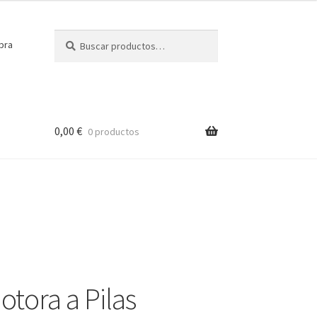
Buscar
Buscar
pra
por:
0,00
€
0 productos
tora a Pilas