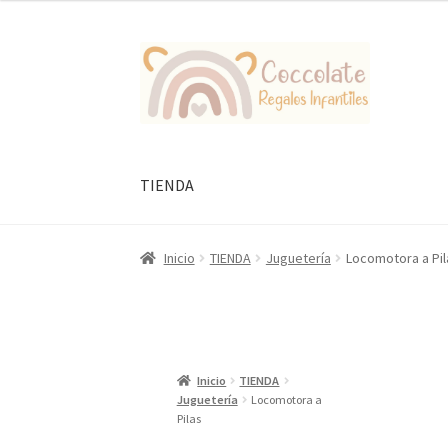
Ir
Ir
a
al
la
contenido
navegación
TIENDA
Inicio
TIENDA
Juguetería
Locomotora a Pil
Inicio
TIENDA
Juguetería
Locomotora a
Pilas