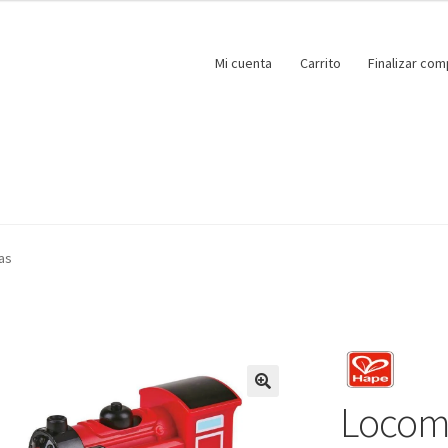
Mi cuenta
Carrito
Finalizar com
as
Locomo
🔍