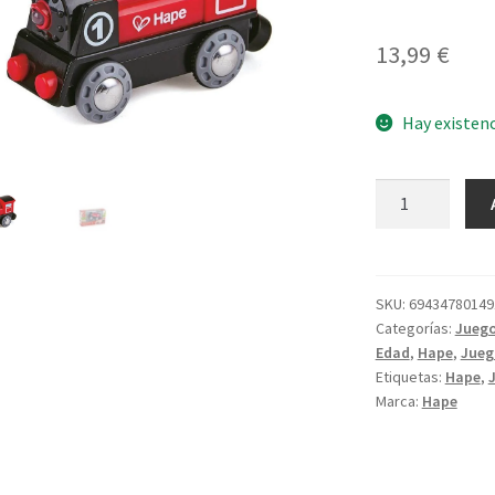
13,99
€
Hay existen
Locomotora
a
Pilas
cantidad
SKU:
69434780149
Categorías:
Juego
Edad
,
Hape
,
Jueg
Etiquetas:
Hape
,
Marca:
Hape