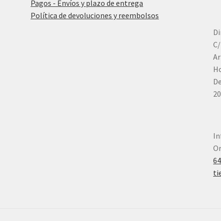
Pagos - Envíos y plazo de entrega
Política de devoluciones y reembolsos
Di
C/
Ar
Ho
De
20
In
Or
6
ti