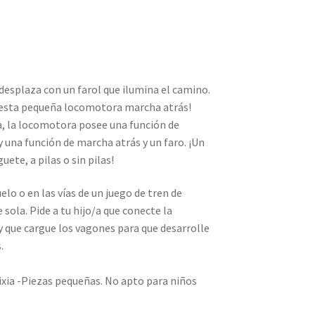
esplaza con un farol que ilumina el camino.
 esta pequeña locomotora marcha atrás!
, la locomotora posee una función de
 una función de marcha atrás y un faro. ¡Un
uete, a pilas o sin pilas!
lo o en las vías de un juego de tren de
ola. Pide a tu hijo/a que conecte la
 que cargue los vagones para que desarrolle
.
xia -Piezas pequeñas. No apto para niños