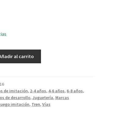
cias
Añadir al carrito
16
s de imitación
,
2-4 años
,
4-6 años
,
6-8 años
,
os de desarrollo
,
Juguetería
,
Marcas
Juego imitación
,
Tren
,
Vías