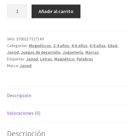
Magnéti
Añadir al carrito
´book
Alfabeto
cantidad
SKU:
3700217327149
Categorías:
Magnéticos
,
2-4 años
,
4-6 años
,
6-8 años
,
Edad
,
Janod
,
Juegos de desarrollo
,
Juguetería
,
Marcas
Etiquetas:
Janod
,
Letras
,
Magnético
,
Palabras
Marca:
Janod
Descripción
Valoraciones (0)
Descripción