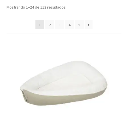
Ordenado
Mostrando 1–24 de 112 resultados
por
los
1
2
3
4
5
últimos