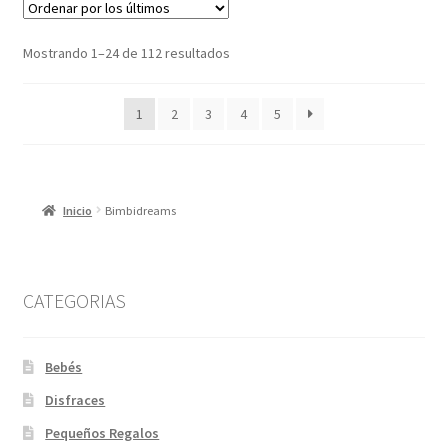
Ordenado
Mostrando 1–24 de 112 resultados
por
los
1
2
3
4
5
últimos
Inicio
Bimbidreams
CATEGORIAS
Bebés
Disfraces
Pequeños Regalos