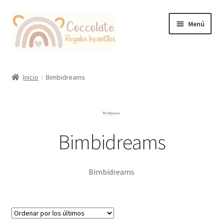
Ir
Ir
Menú
a
al
la
contenido
navegación
Tienda
Inicio
Bimbidreams
Coccolate Puericultura y Juguetería Educativa
Bimbidreams
Bimbidreams