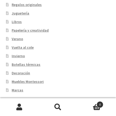
Regalos originales
Juguetería
Libros
Papelería y creatividad
Verano
Vuelta al cole
Invierno
Botellas térmicas
Decoración
Muebles Montessori
Marcas
0
Buscar
Buscar