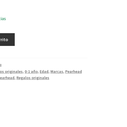
cias
rrito
8
os originales
,
0-1 año
,
Edad
,
Marcas
,
Pearhead
earhead
,
Regalos originales