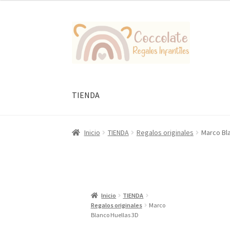
Ir
Ir
a
al
la
contenido
navegación
TIENDA
Inicio
TIENDA
Regalos originales
Marco Bl
Inicio
TIENDA
Regalos originales
Marco
Blanco Huellas 3D