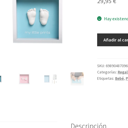
29,95
€
Hay existen
Marco
Añadir al ca
Blanco
Huellas
3D
cantidad
SKU:
69890487096
Categorías:
Regal
Etiquetas:
Bebé
,
P
Descripción