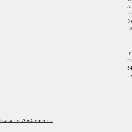
Ar
Ho
De
20
In
Or
6
ti
truido con WooCommerce
.