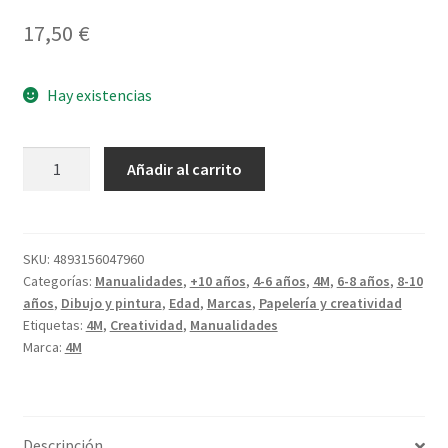
17,50
€
Hay existencias
Mariposas
Añadir al carrito
Brillantes
3D
cantidad
SKU:
4893156047960
Categorías:
Manualidades
,
+10 años
,
4-6 años
,
4M
,
6-8 años
,
8-10
años
,
Dibujo y pintura
,
Edad
,
Marcas
,
Papelería y creatividad
Etiquetas:
4M
,
Creatividad
,
Manualidades
Marca:
4M
Descripción