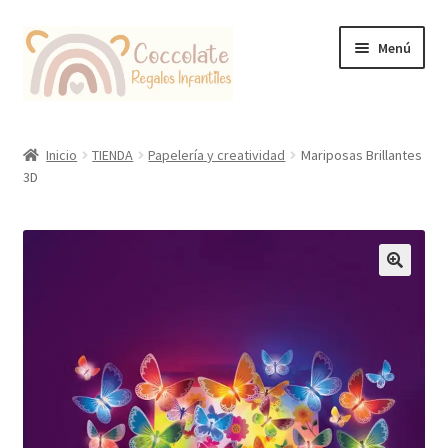
Ir
Ir
Menú
a
al
la
contenido
navegación
Tienda
Inicio
TIENDA
Papelería y creatividad
Mariposas Brillantes
3D
Coccolate Puericultura y Juguetería Educativa
🔍