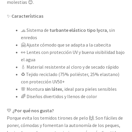
molestias 😊.
✨
Características
🧢 Sistema de
turbante elástico tipo lycra
, sin
enredos
🤗 Ajuste cómodo que se adapta a la cabecita
👀 Lentes con protección UV y buena visibilidad bajo
el agua
💧 Material resistente al cloro y de secado rápido
♻️ Tejido reciclado (75% poliéster, 25% elastano)
con protección UV50+
🌸 Montura
sin látex
, ideal para pieles sensibles
🌈 Diseños divertidos y llenos de color
💛
¿Por qué nos gusta?
Porque evita los temidos tirones de pelo 🙌. Son fáciles de
poner, cómodas y fomentan la autonomía de los peques,