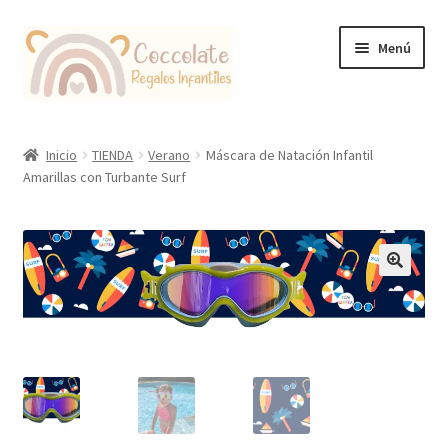
Ir
Ir
Menú
a
al
la
contenido
navegación
Tienda
Inicio
TIENDA
Verano
Máscara de Natación Infantil
Amarillas con Turbante Surf
Coccolate Puericultura y Juguetería Educativa
🔍