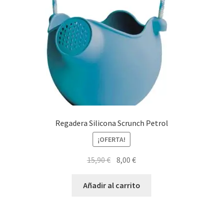
Regadera Silicona Scrunch Petrol
¡OFERTA!
El
El
15,90
€
8,00
€
precio
precio
original
actual
Añadir al carrito
era:
es:
15,90 €.
8,00 €.