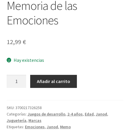
Memoria de las
Emociones
12,99
€
Hay existencias
Memoria
Añadir al carrito
de
las
Emociones
cantidad
SKU:
3700217326258
Categorías:
Juegos de desarrollo
,
2-4 años
,
Edad
,
Janod
,
Juguetería
,
Marcas
Etiquetas:
Emociones
,
Janod
,
Memo