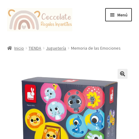
Ir
Ir
Menú
a
al
la
contenido
navegación
Tienda
Inicio
TIENDA
Juguetería
Memoria de las Emociones
Coccolate Puericultura y Juguetería Educativa
🔍