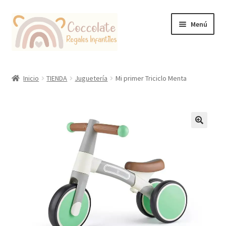
Ir
Ir
Menú
a
al
la
contenido
navegación
Tienda
Inicio
TIENDA
Juguetería
Mi primer Triciclo Menta
Coccolate Puericultura y Juguetería Educativa
🔍