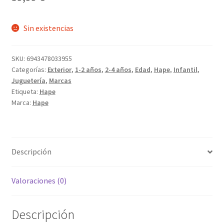
Sin existencias
SKU:
6943478033955
Categorías:
Exterior
,
1-2 años
,
2-4 años
,
Edad
,
Hape
,
Infantil
,
Juguetería
,
Marcas
Etiqueta:
Hape
Marca:
Hape
Descripción
Valoraciones (0)
Descripción