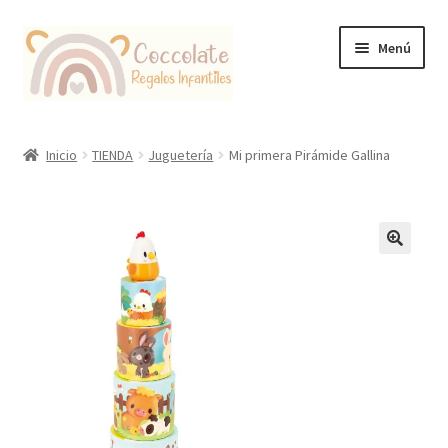
Ir
Ir
Menú
a
al
la
contenido
navegación
Tienda
Inicio
TIENDA
Juguetería
Mi primera Pirámide Gallina
Coccolate Puericultura y Juguetería Educativa
🔍