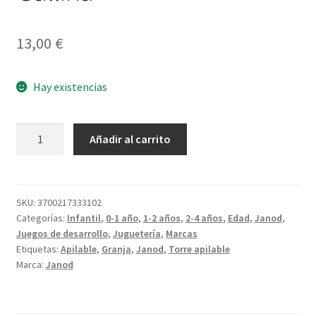
13,00
€
Hay existencias
Mi
Añadir al carrito
primera
Pirámide
Gallina
cantidad
SKU:
3700217333102
Categorías:
Infantil
,
0-1 año
,
1-2 años
,
2-4 años
,
Edad
,
Janod
,
Juegos de desarrollo
,
Juguetería
,
Marcas
Etiquetas:
Apilable
,
Granja
,
Janod
,
Torre apilable
Marca:
Janod