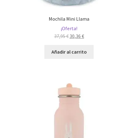
Mochila Mini Llama
¡Oferta!
El
El
37,95
€
30,36
€
precio
precio
original
actual
Añadir al carrito
era:
es:
37,95 €.
30,36 €.