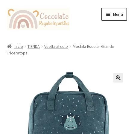
Ir
Ir
Menú
a
al
la
contenido
navegación
Tienda
Inicio
TIENDA
Vuelta al cole
Mochila Escolar Grande
Triceratops
Coccolate Puericultura y Juguetería Educativa
🔍