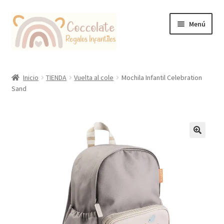
Ir
Ir
Menú
a
al
la
contenido
navegación
Tienda
Inicio
TIENDA
Vuelta al cole
Mochila Infantil Celebration
Sand
Coccolate Puericultura y Juguetería Educativa
🔍