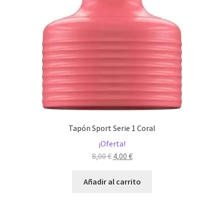
Tapón Sport Serie 1 Coral
¡Oferta!
El
El
8,00
€
4,00
€
precio
precio
original
actual
Añadir al carrito
era:
es:
8,00 €.
4,00 €.