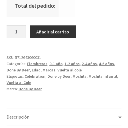
Total del pedido:
Mochila
Añadir al carrito
Infantil
Celebration
Sand
cantidad
SKU:
5712643060031
Categorías:
Fiambreras
,
0-1 año
,
1-2 años
,
2-4 años
,
4-6 años
,
Done By Deer
,
Edad
,
Marcas
,
Vuelta al cole
Etiquetas:
Celebration
,
Done by Deer
,
Mochila
,
Mochila Infantil
,
Vuelta al Cole
Marca:
Done By Deer
Descripción